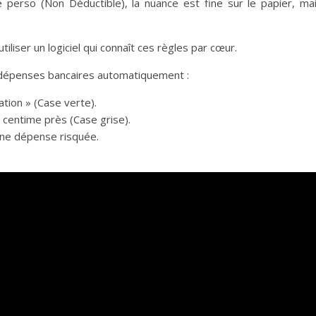
se perso (Non Déductible), la nuance est fine sur le papier, ma
tiliser un logiciel qui connaît ces règles par cœur.
 vos dépenses bancaires automatiquement :
ation » (Case verte).
u centime près (Case grise).
une dépense risquée.