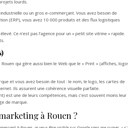
projets lourds.
ndustrielle ou un gros e-commerçant. Vous avez besoin de
stion (ERP), vous avez 10 000 produits et des flux logistiques
élevé. Ce n’est pas l’agence pour un « petit site vitrine » rapide.
ts.
s)
Rouen qui gère aussi bien le Web que le « Print » (affiches, logo
ue et vous avez besoin de tout : le nom, le logo, les cartes de
ternet. Ils assurent une cohérence visuelle parfaite.
) est une de leurs compétences, mais c’est souvent moins leur
age de marque.
n marketing à Rouen ?
mmerçant à Rouen, je veux être visible sur Google sans me ruiner. »
