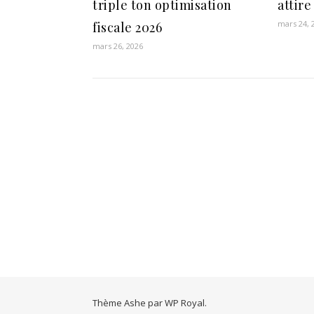
triple ton optimisation
attire
mars 24, 
fiscale 2026
mars 26, 2026
Thème Ashe par
WP Royal
.