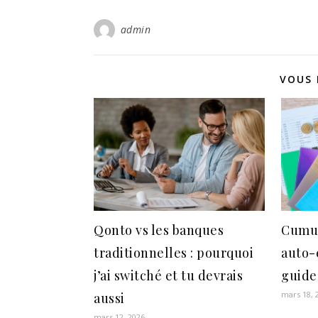
admin
VOUS 
Qonto vs les banques
Cumul
traditionnelles : pourquoi
auto-
j’ai switché et tu devrais
guide
mars 18, 
aussi
mars 12, 2026