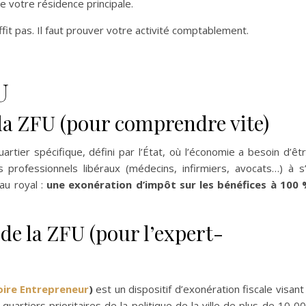
e votre résidence principale.
ffit pas. Il faut prouver votre activité comptablement.
U
 la ZFU (pour comprendre vite)
artier spécifique, défini par l’État, où l’économie a besoin d’êt
s professionnels libéraux (médecins, infirmiers, avocats…) à s
eau royal :
une exonération d’impôt sur les bénéfices à 100
de la ZFU (pour l’expert-
oire Entrepreneur
)
est un dispositif d’exonération fiscale visant
artiers prioritaires de la politique de la ville de plus de 10 0