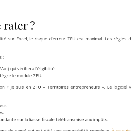
rater ?
lité sur Excel, le risque d’erreur ZFU est maximal. Les règles 
 :
 qui vérifiera l’éligibilité.
ntègre le module ZFU.
n « Je suis en ZFU – Territoires entrepreneurs ». Le logiciel 
eur.
ès.
dante sur la liasse fiscale télétransmise aux impôts.
sions de santé qui ont déjà une comptabilité complexe.
À ce suje