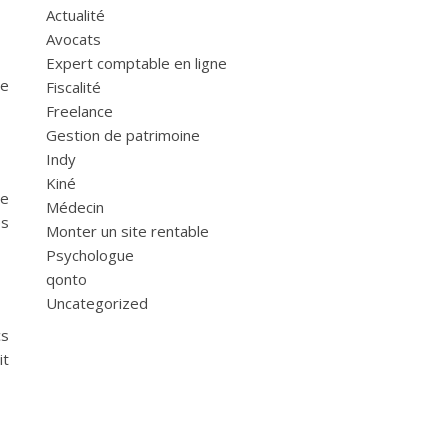
Actualité
Avocats
Expert comptable en ligne
te
Fiscalité
Freelance
Gestion de patrimoine
Indy
Kiné
re
Médecin
es
Monter un site rentable
Psychologue
qonto
Uncategorized
cs
it