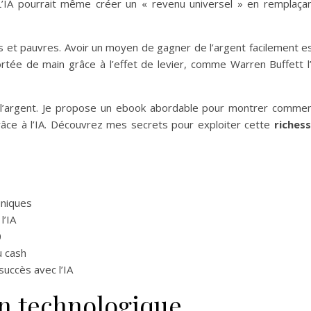
L’IA pourrait même créer un « revenu universel » en remplaça
es et pauvres. Avoir un moyen de gagner de l’argent facilement e
ortée de main grâce à l’effet de levier, comme Warren Buffett l
l’argent. Je propose un ebook abordable pour montrer comme
râce à l’IA. Découvrez mes secrets pour exploiter cette
riches
niques
l’IA
0
u cash
uccès avec l’IA
on technologique